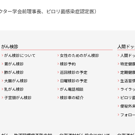
クター学会前理事長、ピロリ菌感染症認定医）
サ
がん検診
人間ドッ
がん検診について
女性のためのがん検診
人間ド
イ
胃がん検診
検診予約
特定健
ト
肺がん検診
巡回検診の予定
定期健
大腸がん検診
日曜検診の予定
生活習
マ
乳がん検診
がん電話相談
ライラ
ッ
子宮頸がん検診
検診車の紹介
ピロリ
便秘外
プ
フォロ