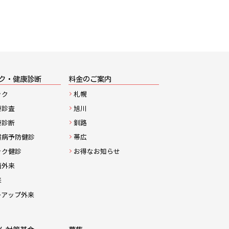
ク・健康診断
料金のご案内
ック
札幌
康診査
旭川
康診断
釧路
慣病予防健診
帯広
ック健診
お得なお知らせ
菌外来
来
ーアップ外来