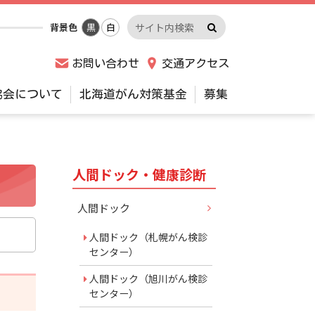
検
サ
背景色
黒
白
索
イ
実
ト
お問い合わせ
交通アクセス
行
内
検
協会について
北海道がん対策基金
募集
索
キ
ー
ワ
人間ドック・健康診断
サ
ー
ド
イ
人間ドック
ド
人間ドック（札幌がん検診
センター）
メ
人間ドック（旭川がん検診
ニ
センター）