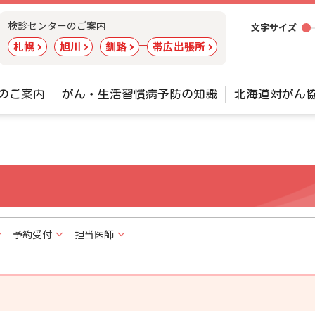
ツ
検診センターのご案内
文字サイズ
ー
札幌
旭川
釧路
帯広出張所
ル
のご案内
がん・生活習慣病予防の知識
北海道対がん
予約受付
担当医師