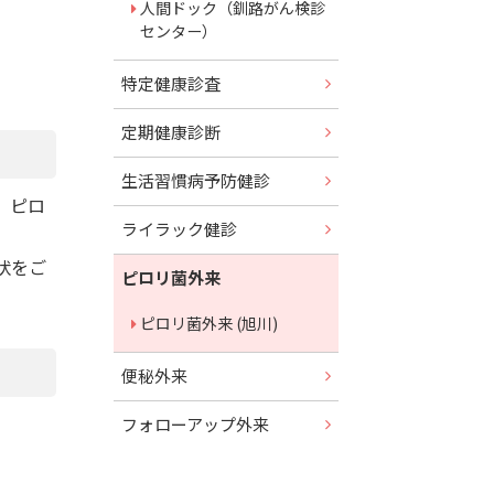
人間ドック（釧路がん検診
ュ
センター）
ー
特定健康診査
定期健康診断
生活習慣病予防健診
、ピロ
ライラック健診
状をご
ピロリ菌外来
ピロリ菌外来 (旭川)
便秘外来
フォローアップ外来