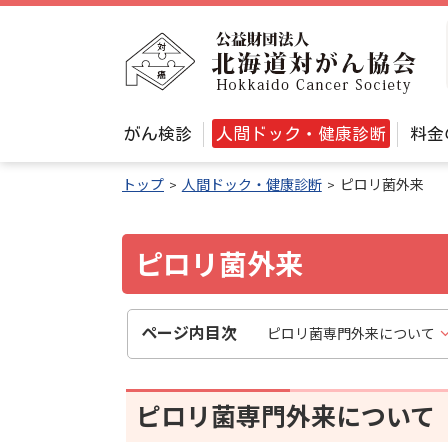
本
文
公
へ
益
メ
財
ニ
メ
団
がん検診
人間ドック・健康診断
料金
ュ
ニ
法
ュ
ー
トップ
人間ドック・健康診断
ピロリ菌外来
人
ー
へ
北
海
ピロリ菌外来
道
対
ページ内目次
ピロリ菌専門外来について
が
ん
協
ピロリ菌専門外来について
会