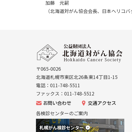
加藤 元嗣
（北海道対がん協会会長、日本ヘリコバ
本
文
公
へ
益
戻
財
る
〒065-0026
団
メ
北海道札幌市東区北26条東14丁目1-15
法
ニ
電話：011-748-5511
人
ュ
ファックス：011-748-5512
北
ー
お問い合わせ
交通アクセス
海
へ
各検診センターのご案内
道
戻
が
る
ん