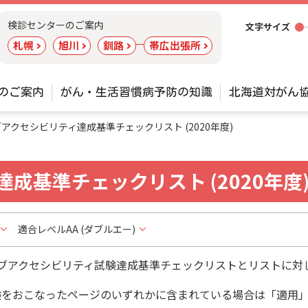
ツ
検診センターのご案内
文字サイズ
ー
札幌
旭川
釧路
帯広出張所
ル
のご案内
がん・生活習慣病予防の知識
北海道対がん
アクセシビリティ達成基準チェックリスト (2020年度)
成基準チェックリスト (2020年度
適合レベルAA (ダブルエー)
たウェブアクセシビリティ試験達成基準チェックリストとリストに
験をおこなったページのいずれかに含まれている場合は「適用