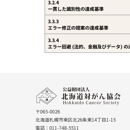
3.2.4
一貫した識別性の達成基準
3.3.3
エラー修正の提案の達成基準
3.3.4
エラー回避 (法的、金融及びデータ) 
本
文
公
へ
益
戻
財
る
〒065-0026
団
メ
北海道札幌市東区北26条東14丁目1-15
法
ニ
電話：011-748-5511