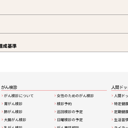
の達成基準
サ
がん検診
人間ドッ
がん検診について
女性のためのがん検診
人間ド
イ
胃がん検診
検診予約
特定健
ト
肺がん検診
巡回検診の予定
定期健
大腸がん検診
日曜検診の予定
生活習
マ
乳がん検診
がん電話相談
ライラ