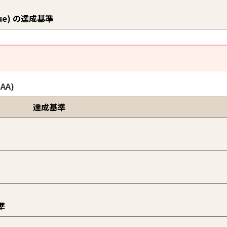
alue) の達成基準
AA)
達成基準
準