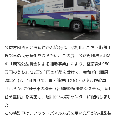
公益財団法人北海道対がん協会は、老朽化した胃・肺併用
検診車の長寿命化を図るため、この度、公益財団法人JKA
の「競輪公益資金による補助事業」により、整備費4,950
万円のうち3,712万5千円の補助を受けて、令和7年 (西暦
2025年)3月7日付けで、胃・肺併用Ｘ線デジタル検診車
「しらかば204号車の機器（胃胸部X線撮影システム）載せ
替え整備」を実施し、旭川がん検診センターに配備しまし
た。
この検診車は、フラットパネル方式を用いた胃がん撮影装