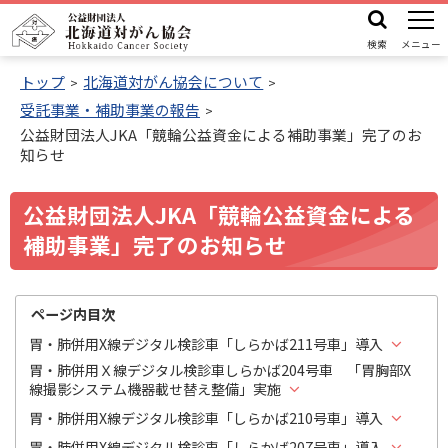
本
機
公
文
能
検索
メニュー
益
メ
へ
財
トップ
北海道対がん協会について
ニ
ュ
団
受託事業・補助事業の報告
機
ー
公益財団法人JKA「競輪公益資金による補助事業」完了のお
法
能
知らせ
人
メ
北
ニ
公益財団法人JKA「競輪公益資金による
海
ュ
補助事業」完了のお知らせ
道
ー
対
へ
が
ページ内目次
ん
胃・肺併用X線デジタル検診車「しらかば211号車」導入
協
胃・肺併用Ｘ線デジタル検診車しらかば204号車 「胃胸部X
会
線撮影システム機器載せ替え整備」実施
胃・肺併用X線デジタル検診車「しらかば210号車」導入
胃・肺併用X線デジタル検診車「しらかば207号車」導入