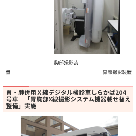
胸部撮影装
置 胃部撮影装置
胃・肺併用Ｘ線デジタル検診車しらかば204
号車 「胃胸部X線撮影システム機器載せ替え
整備」実施