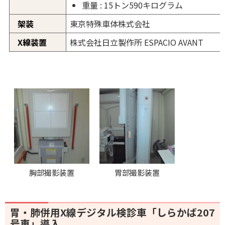
重量 : 15トン590キログラム
架装
東京特殊車体株式会社
X線装置
株式会社日立製作所 ESPACIO AVANT
胸部撮影装置
胃部撮影装置
胃・肺併用X線デジタル検診車「しらかば207
号車」導入