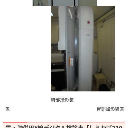
胸部撮影装
置 胃部撮影装置
胃・肺併用X線デジタル検診車「しらかば210