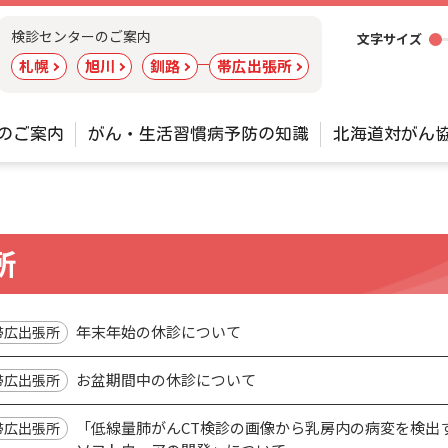
ツ
検診センターのご案内
文字サイズ
ー
札幌
旭川
釧路
帯広出張所
ル
のご案内
がん・生活習慣病予防の知識
北海道対がん
所
年末年始の休診について
帯広出張所
お盆期間中の休診について
帯広出張所
「低線量肺がんCT検診の画像から乳房内の病変を検出
帯広出張所