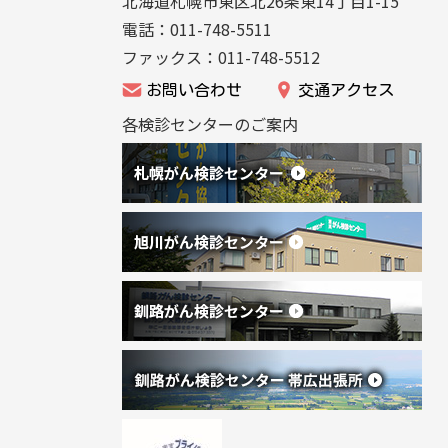
北海道札幌市東区北26条東14丁目1-15
法
ニ
電話：011-748-5511
人
ュ
ファックス：011-748-5512
北
ー
お問い合わせ
交通アクセス
海
へ
各検診センターのご案内
道
戻
が
る
ん
協
会