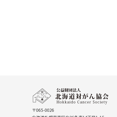
本
文
公
へ
益
戻
財
る
〒065-0026
団
メ