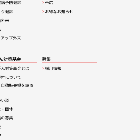
慣病予防健診
帯広
ック健診
お得なお知らせ
菌外来
来
ーアップ外来
ん対策基金
募集
がん対策基金とは
採用情報
寄付について
き自動販売機を設置
使い道
業・団体
業の募集
歴
程