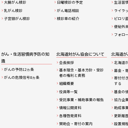
大腸がん検診
日曜検診の予定
生活習
マ
乳がん検診
がん電話相談
ライラ
ッ
子宮頸がん検診
検診車の紹介
ピロリ
便秘外
プ
フォロ
がん・生活習慣病予防の知
北海道対がん協会について
北海道が
識
会長挨拶
北海道
がんの予防12ヵ条
基本理念・基本方針・受診
募金・
者の権利と責務
がんの危険信号8ヵ条
寄付付
組織概要
する
役員等一覧
基金の
受託事業・補助事業の報告
協力企
情報公開資料
助成事
各種啓発資料
更新履
賛助会・寄付の案内
設置規