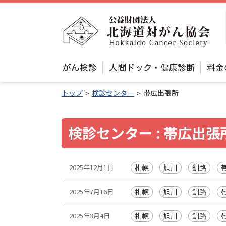
本
文
公
へ
益
メ
財
ニ
メ
団
がん検診
人間ドック・健康診断
料金
ュ
ニ
法
ュ
ー
トップ
検診センター
帯広出張所
人
ー
へ
北
海
検診センター : 帯広出張
道
対
投
2025年12月1日
札幌
旭川
釧路
が
稿
ん
2025年7月16日
札幌
旭川
釧路
協
一
2025年3月4日
札幌
旭川
釧路
会