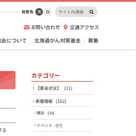
検
サ
背景色
黒
白
索
イ
実
ト
お問い合わせ
交通アクセス
行
内
検
協会について
北海道がん対策基金
募集
索
キ
ー
ワ
カテゴリー
サ
ー
ド
イ
【募金状況】
(11)
ド
新着情報
(162)
メ
検診
(30)
イベント
(57)
ニ
する