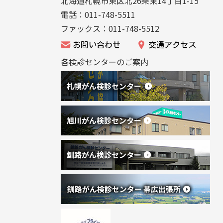
北海道札幌市東区北26条東14丁目1-15
法
ニ
電話：011-748-5511
人
ュ
ファックス：011-748-5512
北
ー
お問い合わせ
交通アクセス
海
へ
各検診センターのご案内
道
戻
が
る
ん
協
会