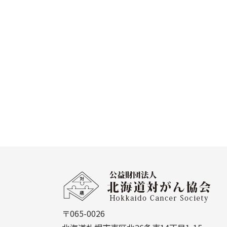
本
文
公
へ
益
戻
財
る
〒065-0026
団
メ