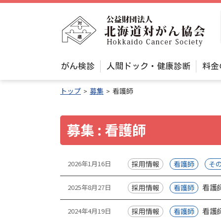
本
文
公
へ
益
メ
財
ニ
メ
団
がん検診
人間ドック・健康診断
料金
ュ
ニ
法
ュ
ー
トップ
募集
看護師
人
ー
へ
北
海
募集 : 看護師
道
対
投
2026年1月16日
採用情報
看護師
そ
が
稿
ん
看護
2025年8月27日
採用情報
看護師
協
一
看護
2024年4月19日
採用情報
看護師
会