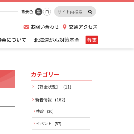
検
サ
背景色
黒
白
索
イ
実
ト
お問い合わせ
交通アクセス
行
内
検
協会について
北海道がん対策基金
募集
索
キ
ー
ワ
カテゴリー
サ
ー
ド
イ
【募金状況】
(11)
ド
新着情報
(162)
メ
検診
(30)
イベント
(57)
ニ