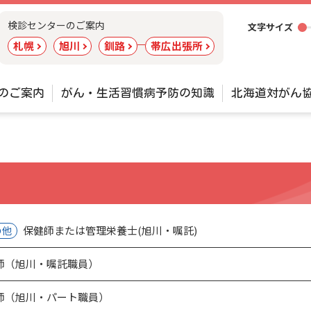
ツ
検診センターのご案内
文字サイズ
ー
札幌
旭川
釧路
帯広出張所
ル
のご案内
がん・生活習慣病予防の知識
北海道対がん
保健師または管理栄養士(旭川・嘱託)
の他
師（旭川・嘱託職員）
師（旭川・パート職員）