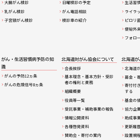
大腸がん検診
日曜検診の予定
生活習
マ
乳がん検診
がん電話相談
ライラ
ッ
子宮頸がん検診
検診車の紹介
ピロリ
便秘外
プ
フォロ
がん・生活習慣病予防の知
北海道対がん協会について
北海道が
識
会長挨拶
北海道
がんの予防12ヵ条
基本理念・基本方針・受診
募金・
者の権利と責務
がんの危険信号8ヵ条
寄付付
組織概要
する
役員等一覧
基金の
受託事業・補助事業の報告
協力企
情報公開資料
助成事
各種啓発資料
更新履
賛助会・寄付の案内
設置規