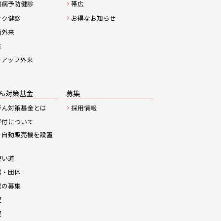
慣病予防健診
帯広
ック健診
お得なお知らせ
菌外来
来
ーアップ外来
ん対策基金
募集
がん対策基金とは
採用情報
寄付について
き自動販売機を設置
使い道
業・団体
業の募集
歴
程