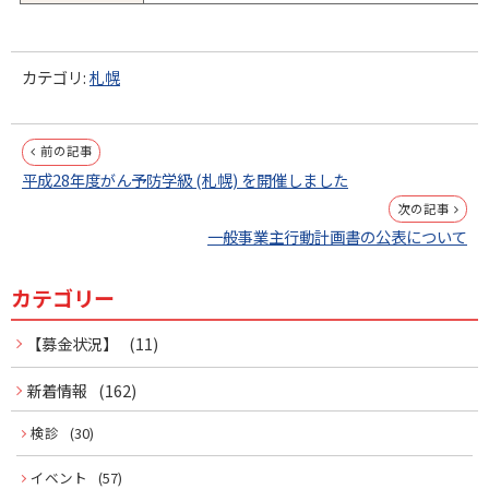
カテゴリ:
札幌
投
前の記事
平成28年度がん予防学級 (札幌) を開催しました
稿
次の記事
ナ
一般事業主行動計画書の公表について
ビ
カテゴリー
サ
ゲ
イ
【募金状況】
(11)
ー
ド
新着情報
(162)
シ
ョ
メ
検診
(30)
ン
イベント
(57)
ニ