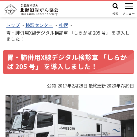
本
機
公
文
能
検索
メニュー
益
メ
へ
財
トップ
検診センター
札幌
ニ
胃・肺併用X線デジタル検診車 「しらかば 205 号」 を導入し
ュ
団
機
ました！
ー
法
能
人
メ
胃・肺併用X線デジタル検診車 「しらか
北
ニ
ば 205 号」 を導入しました！
海
ュ
道
ー
対
公開:
2017年2月28日
最終更新:
2020年7月9日
へ
が
ん
協
会