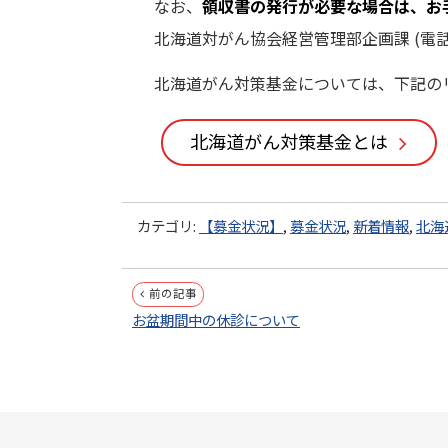
なお、
領収書の発行が必要な場合は、お
北海道対がん協会経営管理部企画課 (電話：01
北海道がん対策基金については、下記の
北海道がん対策基金とは
カテゴリ:
【募金状況】
,
募金状況
,
新着情報
,
北海
投
前の記事
お盆期間中の休診について
稿
ナ
ビ
本
ゲ