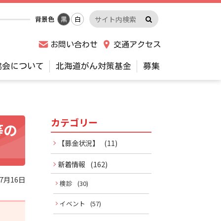
検
サ
背景色
黒
白
索
イ
実
ト
お問い合わせ
交通アクセス
行
内
検
協会について
北海道がん対策基金
募集
索
キ
ー
ワ
カテゴリー
サ
等の
ー
ド
イ
【募金状況】
(11)
ド
新着情報
(162)
年7月16日
メ
検診
(30)
イベント
(57)
ニ