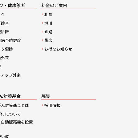
ク・健康診断
料金のご案内
ック
札幌
康診査
旭川
康診断
釧路
慣病予防健診
帯広
ック健診
お得なお知らせ
菌外来
来
ーアップ外来
ん対策基金
募集
がん対策基金とは
採用情報
寄付について
き自動販売機を設置
使い道