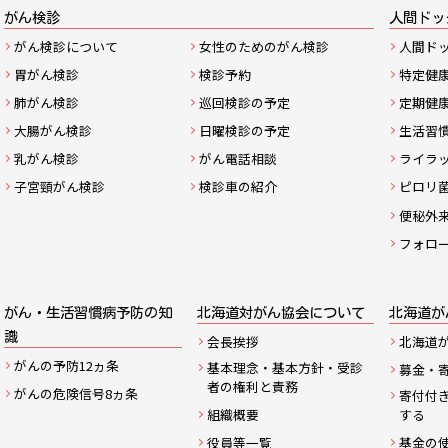
サ
がん検診
人間ドッ
がん検診について
女性のためのがん検診
人間ド
イ
胃がん検診
検診予約
特定健
ト
肺がん検診
巡回検診の予定
定期健
大腸がん検診
日曜検診の予定
生活習
マ
乳がん検診
がん電話相談
ライラ
ッ
子宮頸がん検診
検診車の紹介
ピロリ
便秘外
プ
フォロ
がん・生活習慣病予防の知
北海道対がん協会について
北海道が
識
会長挨拶
北海道
がんの予防12ヵ条
基本理念・基本方針・受診
募金・
者の権利と責務
がんの危険信号8ヵ条
寄付付
組織概要
する
役員等一覧
基金の