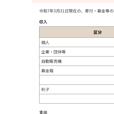
ー
道
ジ
令和7年3月31日現在の、寄付・募金等
が
内
ん
目
収入
対
次
策
区分
基
金
個人
の
企業・団体等
寄
付
自動販売機
・
募金箱
募
金
等
利子
の
状
況
支出