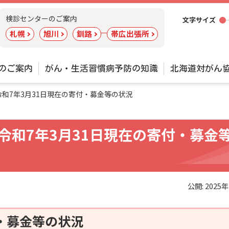
ツ
検診センターのご案内
文字サイズ
ー
札幌
旭川
釧路
帯広出張所
ル
のご案内
がん・生活習慣病予防の知識
北海道対がん
和7年3月31日現在の寄付・募金等の状況
令和7年3月31日現在の寄付・募金
公開:
2025
・募金等の状況