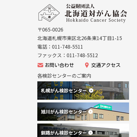
文
公
ー
へ
益
戻
シ
財
る
〒065-0026
ョ
団
メ
北海道札幌市東区北26条東14丁目1-15
法
ン
ニ
電話：011-748-5511
人
ュ
ファックス：011-748-5512
北
ー
お問い合わせ
交通アクセス
海
へ
各検診センターのご案内
道
戻
が
る
ん
協
会