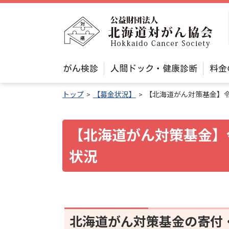
本
文
公
へ
益
メ
財
ニ
メ
団
がん検診
人間ドック・健康診断
料金
ュ
ニ
法
ュ
ー
トップ
【募金状況】
【北海道がん対策基金】令
人
ー
へ
北
海
【北海道がん対策基金】
道
状況
対
が
ん
協
ペ
北
北海道がん対策基金の寄付
会
海