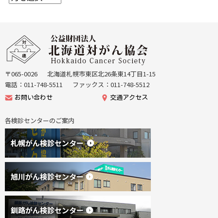
ー
カ
イ
本
ブ
文
公
へ
益
戻
財
る
団
〒065-0026
北海道札幌市東区北26条東14丁目1-15
機
法
電話：011-748-5511
ファックス：011-748-5512
能
人
お問い合わせ
交通アクセス
メ
北
ニ
海
各検診センターのご案内
ュ
道
ー
が
へ
ん
戻
協
る
会