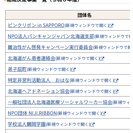
団体名
ピンクリボン in SAPPORO
(新規ウィンドウで開く)
(外部サイト
NPO法人パンキャンジャパン北海道支部
(新規ウィンドウで開
難治性がん啓発キャンペーン実行委員会
(新規ウィンドウで開
北海道がん患者連絡会
(新規ウィンドウで開く)
(外部サイト)
弟子屈町
(新規ウィンドウで開く)
(外部サイト)
特定非営利活動法人 おはな
(新規ウィンドウで開く)
(外部サイ
北海道ヘアドネーション協会
(新規ウィンドウで開く)
(外部サイ
一般社団法人北海道医療ソーシャルワーカー協会
(新規ウィ
NPO団体 NIJI.RIBBON
(新規ウィンドウで開く)
(外部サイト)
学校法人鶴岡学園
(新規ウィンドウで開く)
(外部サイト)