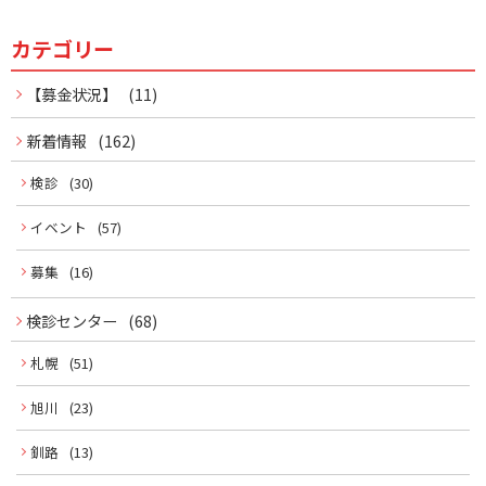
ビ
カテゴリー
サ
ゲ
イ
【募金状況】
(11)
ー
ド
新着情報
(162)
シ
ョ
メ
検診
(30)
ン
イベント
(57)
ニ
募集
(16)
ュ
ー
検診センター
(68)
札幌
(51)
旭川
(23)
釧路
(13)