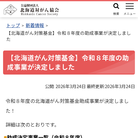
本
機
公
文
能
検索
メニュー
益
メ
へ
財
トップ
新着情報
ニ
【北海道がん対策基金】令和８年度の助成事業が決定しまし
ュ
団
機
た
ー
法
能
人
メ
【北海道がん対策基金】令和８年度の助
北
ニ
成事業が決定しました
海
ュ
道
ー
対
公開:
2026年3月24日
最終更新:
2026年3月24日
へ
が
令和８年度の北海道がん対策基金助成事業が決定しまし
ん
た！
協
会
詳細は次のとおりです。
助成決定事業一覧（令和８年度）