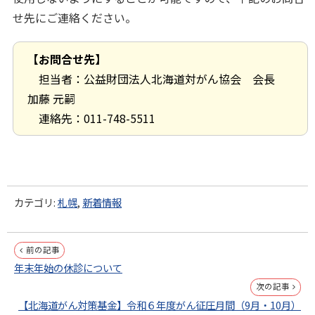
せ先にご連絡ください。
【お問合せ先】
担当者：公益財団法人北海道対がん協会 会長
加藤 元嗣
連絡先：011-748-5511
カテゴリ:
札幌
,
新着情報
投
前の記事
年末年始の休診について
稿
次の記事
ナ
【北海道がん対策基金】令和６年度がん征圧月間（9月・10月）