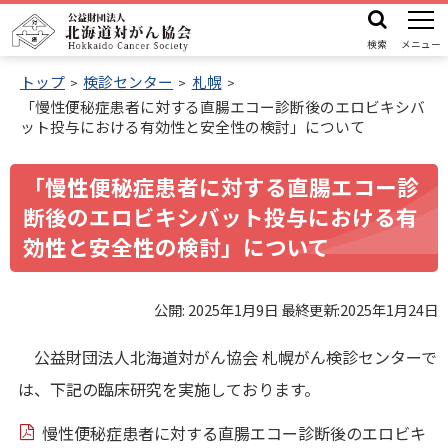
本
機
公
文
能
検索
メニュー
益
メ
へ
財
トップ
検診センター
札幌
ニ
「慢性便秘症患者に対する直腸エコー診断後のエロビキシバ
ュ
団
機
ット投与における有効性と安全性の検討」について
ー
法
能
人
メ
「慢性便秘症患者に対する直腸エコー診
北
ニ
断後のエロビキシバット投与における有
海
ュ
効性と安全性の検討」について
道
ー
対
へ
が
公開:
2025年1月9日
最終更新:
2025年1月24日
ん
公益財団法人北海道対がん協会 札幌がん検診センターで
協
は、下記の臨床研究を実施しております。
会
慢性便秘症患者に対する直腸エコー診断後のエロビキ