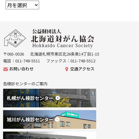
ア
ー
カ
イ
本
ブ
文
公
へ
益
戻
財
る
団
〒065-0026
北海道札幌市東区北26条東14丁目1-15
機
法
電話：011-748-5511
ファックス：011-748-5512
能
人
お問い合わせ
交通アクセス
メ
北
ニ
海
各検診センターのご案内
ュ
道
ー
が
へ
ん
戻
協
る
会