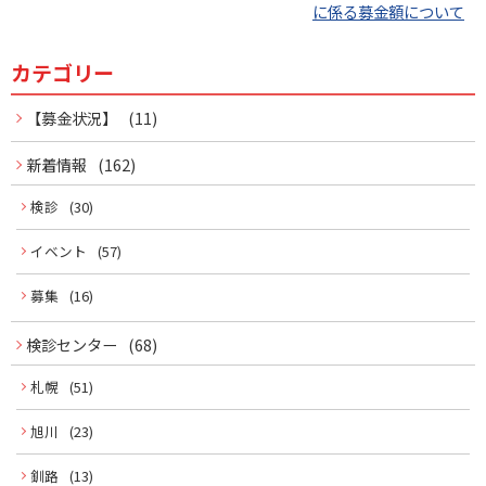
に係る募金額について
ビ
ゲ
カテゴリー
サ
ー
イ
【募金状況】
(11)
シ
ド
新着情報
(162)
ョ
メ
検診
(30)
ン
イベント
(57)
ニ
募集
(16)
ュ
ー
検診センター
(68)
札幌
(51)
旭川
(23)
釧路
(13)