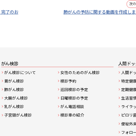
次
」完了のお
肺がんの予防に関する動画を作成しま
サ
がん検診
人間ドッ
がん検診について
女性のためのがん検診
人間ド
イ
胃がん検診
検診予約
特定健
ト
肺がん検診
巡回検診の予定
定期健
大腸がん検診
日曜検診の予定
生活習
マ
乳がん検診
がん電話相談
ライラ
ッ
子宮頸がん検診
検診車の紹介
ピロリ
便秘外
プ
フォロ