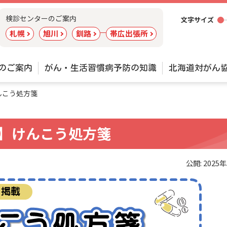
ツ
検診センターのご案内
文字サイズ
ー
札幌
旭川
釧路
帯広出張所
ル
のご案内
がん・生活習慣病予防の知識
北海道対がん
んこう処方箋
】けんこう処方箋
公開:
2025