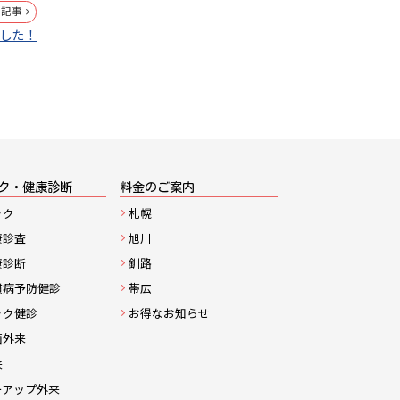
の記事
した！
ク・健康診断
料金のご案内
ック
札幌
康診査
旭川
康診断
釧路
慣病予防健診
帯広
ック健診
お得なお知らせ
菌外来
来
ーアップ外来