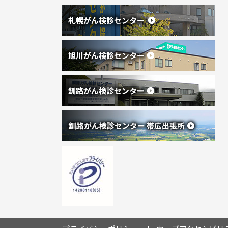
戻
が
る
ん
協
会
(
(
外
新
部
サ