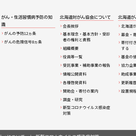
がん・生活習慣病予防の知
北海道対がん協会について
北海道が
識
会長挨拶
北海道
がんの予防12ヵ条
基本理念・基本方針・受診
募金・
者の権利と責務
がんの危険信号8ヵ条
寄付付
組織概要
する
役員等一覧
基金の
受託事業・補助事業の報告
協力企
情報公開資料
助成事
各種啓発資料
更新履
賛助会・寄付の案内
設置規
調査・研究
新型コロナウイルス感染症
対策