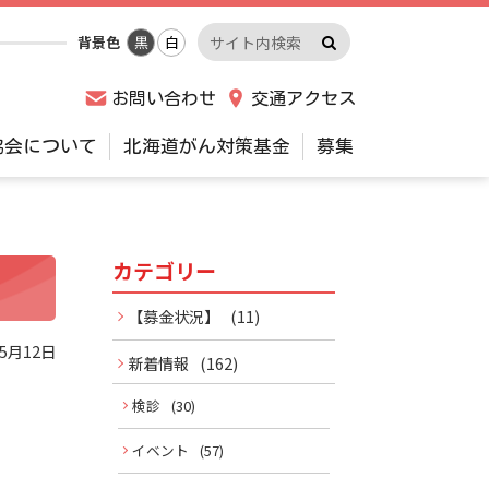
検
サ
背景色
黒
白
索
イ
実
ト
お問い合わせ
交通アクセス
行
内
検
協会について
北海道がん対策基金
募集
索
キ
ー
ワ
カテゴリー
サ
ー
ド
イ
【募金状況】
(11)
年5月12日
ド
新着情報
(162)
メ
検診
(30)
イベント
(57)
ニ