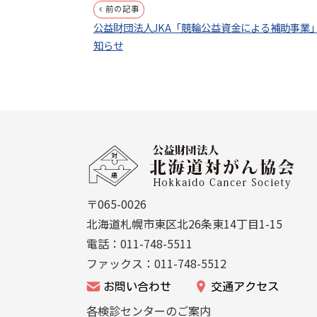
投
前の記事
公益財団法人JKA「競輪公益資金による補助事業
稿
知らせ
ナ
ビ
ゲ
本
文
ー
公
へ
シ
益
戻
ョ
財
る
〒065-0026
団
ン
メ
北海道札幌市東区北26条東14丁目1-15
法
ニ
電話：011-748-5511
人
ュ
ファックス：011-748-5512
北
ー
お問い合わせ
交通アクセス
海
へ
各検診センターのご案内
道