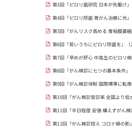
第3回「ピロリ菌研究 日本が先駆け」（
第4回「ピロリ除菌 胃がん治療に光」（
第5回「がんリスク高める 胃粘膜萎縮」
第6回「若いうちにピロリ除菌を」（20
第7回「早めが肝心 中高生のピロリ検診
第8回「がん検診に七つの基本条件」（2
第9回「がん検診体制 国際標準に転換を
第10回「がん検診受診率 全国より低水
第11回「半日程度 安価 構えずがん検診
第12回「がん検診控え コロナ禍の影」