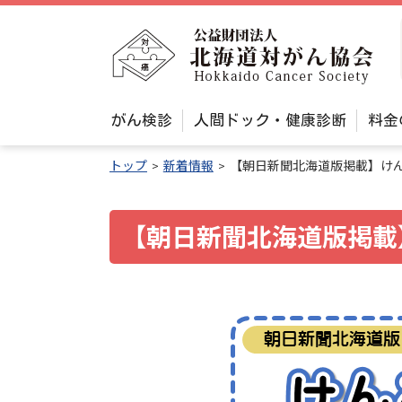
本
文
公
へ
益
メ
財
ニ
メ
団
がん検診
人間ドック・健康診断
料金
ュ
ニ
法
ュ
ー
トップ
新着情報
【朝日新聞北海道版掲載】け
人
ー
へ
北
海
【朝日新聞北海道版掲載
道
対
が
ん
協
会