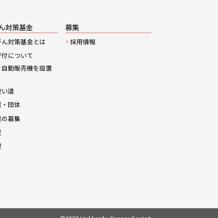
ん対策基金
募集
がん対策基金とは
採用情報
寄付について
き自動販売機を設置
使い道
業・団体
業の募集
歴
程