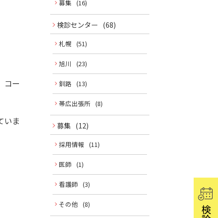
募集
(16)
ュ
ー
検診センター
(68)
札幌
(51)
旭川
(23)
」コー
釧路
(13)
帯広出張所
(8)
ていま
募集
(12)
採用情報
(11)
医師
(1)
看護師
(3)
その他
(8)