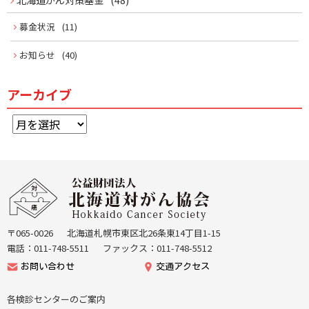
募金状況
(11)
お知らせ
(40)
アーカイブ
ア
ー
カ
イ
本
ブ
文
公
へ
益
戻
財
る
団
〒065-0026
北海道札幌市東区北26条東14丁目1-15
機
法
電話：011-748-5511
ファックス：011-748-5512
能
人
お問い合わせ
交通アクセス
メ
北
ニ
海
各検診センターのご案内
ュ
道