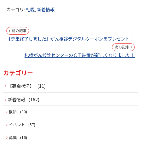
カテゴリ:
札幌
,
新着情報
投
前の記事
【募集終了しました】がん検診デジタルクーポンをプレゼント！
稿
次の記事
ナ
札幌がん検診センターのＣＴ装置が新しくなりました！
ビ
カテゴリー
サ
ゲ
イ
【募金状況】
(11)
ー
ド
新着情報
(162)
シ
ョ
メ
検診
(30)
ン
イベント
(57)
ニ
募集
(16)
ュ