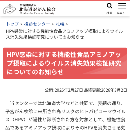
本
機
公
文
能
検索
メニュー
益
メ
へ
財
トップ
検診センター
札幌
ニ
HPV感染に対する機能性食品アミノアップ摂取によるウイル
ュ
団
機
ス消失効果検証研究についてのお知らせ
ー
法
能
人
メ
HPV感染に対する機能性食品アミノアッ
北
ニ
プ摂取によるウイルス消失効果検証研究
海
ュ
についてのお知らせ
道
ー
対
へ
が
公開:
2026年2月27日
最終更新:
2026年3月2日
ん
当センターでは北海道大学などと共同で、表題の通り、
協
子宮がん検診に来所され高リスクのヒトパピローマウイル
会
ス（HPV）が陽性と診断された方を対象として、機能性食
品であるアミノアップ摂取によりそのHPVを消失させる効