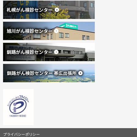
ー
が
へ
ん
戻
協
る
会
(
(
外
サ
新
プライバシーポリシー
部