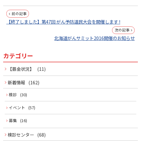
投
前の記事
【終了しました】第47回 がん予防道民大会を開催します !
稿
次の記事
ナ
北海道がんサミット2016開催のお知らせ
ビ
カテゴリー
サ
ゲ
イ
【募金状況】
(11)
ー
ド
新着情報
(162)
シ
ョ
メ
検診
(30)
ン
イベント
(57)
ニ
募集
(16)
ュ
ー
検診センター
(68)