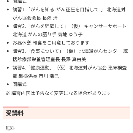
開講式
講習1.「がんを知る-がん征圧を目指して-」 北海道対
がん協会会長 長瀬 清
講習2.「がんを経験して」（仮） キャンサーサポート
北海道 がんの語り手 菊地 ゆう子
お昼休憩 軽食をご用意しております
講習3.「食事について」（仮） 北海道がんセンター 統
括診療部栄養管理室長 長澤 真由美
講習4.「健康運動」（仮）北海道対がん協会 臨床検査
部 集検係長 市川 浩巳
閉講式
※ 講習内容は予告なく変更になる場合があります
受講料
無料