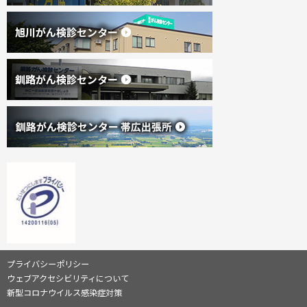
戻
協
る
会
(
(
外
サ
新
プライバシーポリシー
部
規
サ
ウェブアクセシビリティについて
イ
イ
ウ
新型コロナウイルス感染症対策
ト
ィ
)