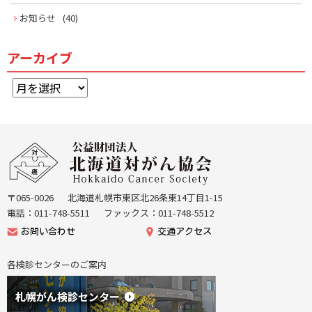
お知らせ
(40)
アーカイブ
ア
ー
カ
イ
本
ブ
文
公
へ
益
戻
財
る
団
〒065-0026
北海道札幌市東区北26条東14丁目1-15
機
法
電話：011-748-5511
ファックス：011-748-5512
能
人
お問い合わせ
交通アクセス
メ
北
ニ
海
各検診センターのご案内
ュ
道
ー
が
へ
ん