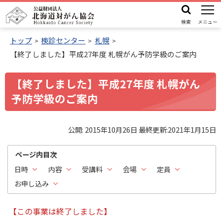
本
機
公
文
能
検索
メニュー
益
メ
へ
財
トップ
検診センター
札幌
ニ
ュ
団
【終了しました】平成27年度 札幌がん予防学級のご案内
機
ー
法
能
【終了しました】平成27年度 札幌がん
人
メ
北
予防学級のご案内
ニ
海
ュ
道
公開:
2015年10月26日
最終更新:
2021年1月15日
ー
対
へ
が
ページ内目次
ん
日時
内容
受講料
会場
定員
協
お申し込み
会
【この事業は終了しました】