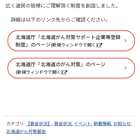
広く道民の皆様にご理解頂く制度を創設しました。
詳細は以下のリンク先からご確認ください。
北海道庁「北海道がん対策サポート企業等登録
制度」のページ
(新規ウィンドウで開く)
(
外
部
北海道庁「北海道のがん対策」のページ
サ
(新規ウィンドウで開く)
イ
(
ト
外
)
部
サ
イ
ト
)
カテゴリ:
【募金状況】
,
募金状況
,
イベント
,
新着情報
,
お知らせ
,
北海道がん対策基金