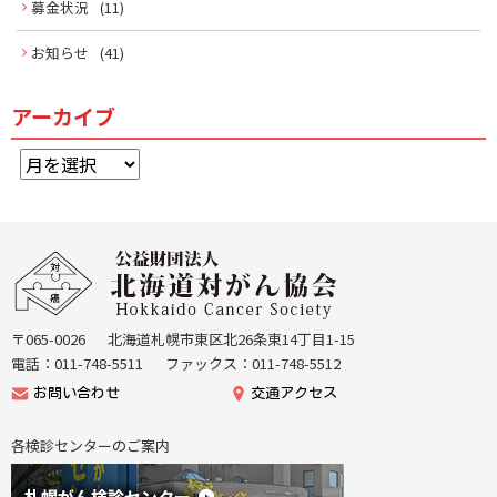
募金状況
(11)
お知らせ
(41)
アーカイブ
ア
ー
カ
イ
本
ブ
文
公
へ
益
戻
財
る
団
〒065-0026
北海道札幌市東区北26条東14丁目1-15
機
法
電話：011-748-5511
ファックス：011-748-5512
能
人
お問い合わせ
交通アクセス
メ
北
ニ
海
各検診センターのご案内
ュ
道
ー
が