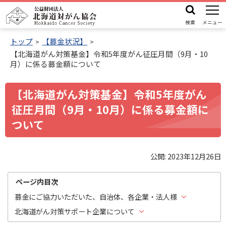
本
機
公
文
能
検索
メニュー
益
メ
へ
財
トップ
【募金状況】
ニ
【北海道がん対策基金】令和5年度がん征圧月間（9月・10
ュ
団
機
月）に係る募金額について
ー
法
能
人
メ
【北海道がん対策基金】令和5年度がん
北
ニ
征圧月間（9月・10月）に係る募金額に
海
ュ
ついて
道
ー
対
へ
が
公開:
2023年12月26日
ん
ページ内目次
協
会
募金にご協力いただいた、自治体、各企業・法人様
北海道がん対策サポート企業について