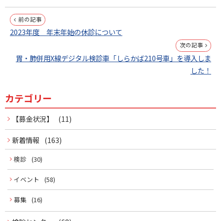
投
前の記事
2023年度 年末年始の休診について
稿
次の記事
ナ
胃・肺併用X線デジタル検診車「しらかば210号車」を導入しま
した！
ビ
ゲ
カテゴリー
サ
ー
イ
【募金状況】
(11)
シ
ド
新着情報
(163)
ョ
メ
検診
(30)
ン
イベント
(58)
ニ
募集
(16)
ュ