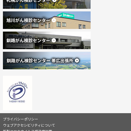
へ
ん
戻
協
る
会
(
(
外
サ
新
プライバシーポリシー
部
規
サ
ウェブアクセシビリティについて
イ
イ
ウ