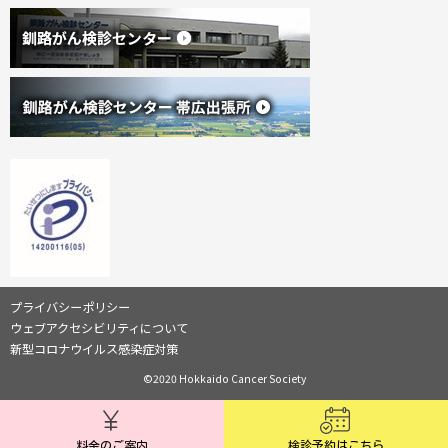
(
(
外
サ
新
プライバシーポリシー
部
規
サ
ウェブアクセシビリティについて
イ
イ
ウ
新型コロナウイルス感染症対策
ト
ィ
)
ト
©2020 Hokkaido Cancer Society
ン
ド
情
ウ
報
で
料金のご案内
検診予約はこちら