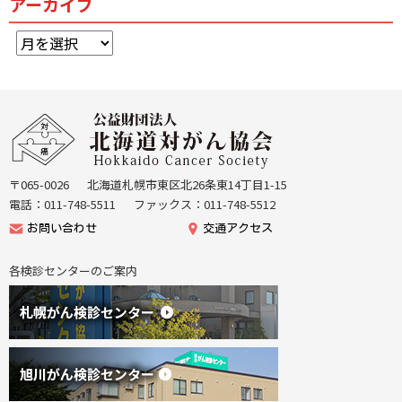
アーカイブ
ア
ー
カ
イ
本
ブ
文
公
へ
益
戻
財
る
団
〒065-0026
北海道札幌市東区北26条東14丁目1-15
機
法
電話：011-748-5511
ファックス：011-748-5512
能
人
お問い合わせ
交通アクセス
メ
北
ニ
海
各検診センターのご案内
ュ
道
ー
が
へ
ん
戻
協
る
会