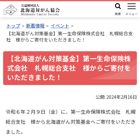
本
機
公
文
能
検索
メニュー
益
メ
へ
財
トップ
新着情報
イベント
ニ
【北海道がん対策基金】第一生命保険株式会社 札幌総合支
ュ
団
機
社 様からご寄付をいただきました！
ー
法
能
人
メ
【北海道がん対策基金】第一生命保険株
北
ニ
式会社 札幌総合支社 様からご寄付を
海
ュ
いただきました！
道
ー
対
へ
が
公開:
2024年2月16日
ん
令和６年２月９日（金）に、第一生命保険株式会社 札幌
協
総合支社 様から北海道がん対策基金へご寄付をいただき
会
ました。