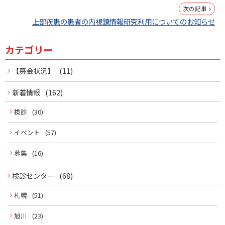
稿
次の記事
ナ
上部疾患の患者の内視鏡情報研究利用についてのお知らせ
ビ
カテゴリー
サ
ゲ
イ
【募金状況】
(11)
ー
ド
新着情報
(162)
シ
ョ
メ
検診
(30)
ン
イベント
(57)
ニ
募集
(16)
ュ
ー
検診センター
(68)
札幌
(51)
旭川
(23)