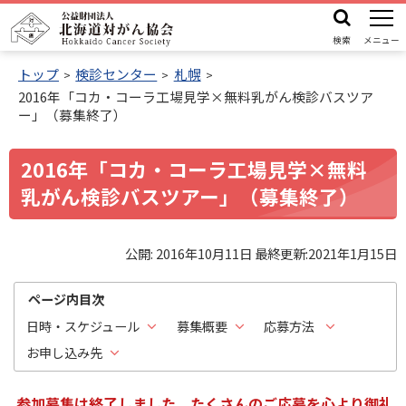
本
機
公
文
能
検索
メニュー
益
メ
へ
財
トップ
検診センター
札幌
ニ
2016年「コカ・コーラ工場見学×無料乳がん検診バスツア
ュ
団
機
ー」（募集終了）
ー
法
能
人
メ
2016年「コカ・コーラ工場見学×無料
北
ニ
乳がん検診バスツアー」（募集終了）
海
ュ
道
ー
対
公開:
2016年10月11日
最終更新:
2021年1月15日
へ
が
ページ内目次
ん
日時・スケジュール
募集概要
協
応募方法
会
お申し込み先
参加募集は終了しました。たくさんのご応募を心より御礼