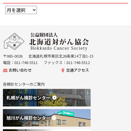
ア
ー
カ
イ
本
ブ
文
公
へ
益
戻
財
る
団
〒065-0026
北海道札幌市東区北26条東14丁目1-15
機
法
電話：011-748-5511
ファックス：011-748-5512
能
人
お問い合わせ
交通アクセス
メ
北
ニ
海
各検診センターのご案内
ュ
道
ー
が
へ
ん
戻
協
る
会