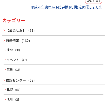
次の記事
ナ
平成28年度がん予防学級 (札幌) を開催しました
ビ
カテゴリー
サ
ゲ
イ
【募金状況】
(11)
ー
ド
新着情報
(162)
シ
ョ
メ
検診
(30)
ン
イベント
(57)
ニ
募集
(16)
ュ
ー
検診センター
(68)
札幌
(51)
旭川
(23)