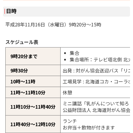
日時
平成28年11月16日（水曜日）9時20分～15時
スケジュール表
集合
9時20分まで
集合場所：テレビ塔北側 北
9時30分
出発 : 対がん協会送迎バス「リ
10時～11時
工場見学 : 北海道コカ・コーラ
11時～11時10分
休憩
ミニ講話「乳がんについて知ろ
11時10分～11時40分
公益財団法人 北海道対がん協会 
ランチ
11時40分～12時10分
お弁当＋飲物が付きます