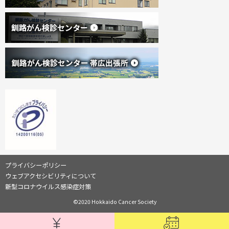
(
(
外
サ
新
プライバシーポリシー
部
規
サ
ウェブアクセシビリティについて
イ
イ
ウ
新型コロナウイルス感染症対策
ト
ィ
)
ト
©2020 Hokkaido Cancer Society
ン
ド
情
ウ