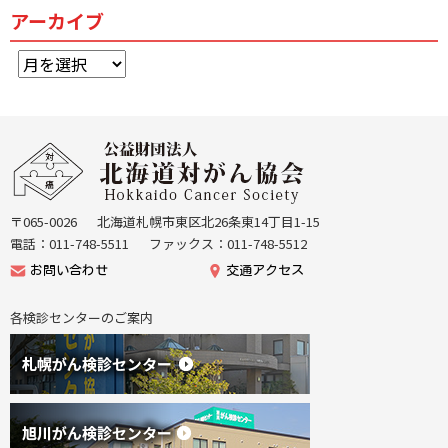
アーカイブ
ア
ー
カ
イ
本
ブ
文
公
へ
益
戻
財
る
団
〒065-0026
北海道札幌市東区北26条東14丁目1-15
機
法
電話：011-748-5511
ファックス：011-748-5512
能
人
お問い合わせ
交通アクセス
メ
北
ニ
海
各検診センターのご案内
ュ
道
ー
が
へ
ん
戻
協
る
会