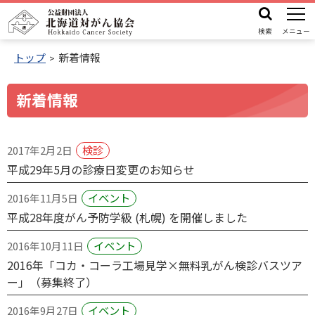
本
機
公
文
能
検索
メニュー
益
メ
へ
財
トップ
新着情報
ニ
ュ
団
機
ー
新着情報
法
能
人
メ
北
投
ニ
検診
2017年2月2日
海
ュ
平成29年5月の診療日変更のお知らせ
稿
道
ー
対
イベント
2016年11月5日
一
へ
が
平成28年度がん予防学級 (札幌) を開催しました
覧
ん
イベント
2016年10月11日
協
2016年「コカ・コーラ工場見学×無料乳がん検診バスツア
会
ー」（募集終了）
イベント
2016年9月27日