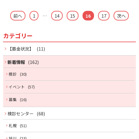
投
前へ
1
…
14
15
16
17
次へ
稿
カテゴリー
サ
ナ
ビ
イ
【募金状況】
(11)
ゲ
ド
新着情報
(162)
ー
メ
検診
(30)
シ
イベント
(57)
ニ
ョ
募集
(16)
ュ
ン
ー
検診センター
(68)
札幌
(51)
旭川
(23)